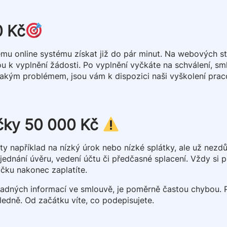
0 Kč
mu online systému získat již do pár minut. Na webových s
u k vyplnění žádosti. Po vyplnění vyčkáte na schválení, sm
jakým problémem, jsou vám k dispozici naši vyškolení praco
jčky 50 000 Kč
enty například na nízký úrok nebo nízké splátky, ale už ne
jednání úvěru, vedení účtu či předčasné splacení. Vždy si 
ůjčku nakonec zaplatíte.
ápadných informací ve smlouvě, je poměrně častou chybou.
ledně. Od začátku víte, co podepisujete.