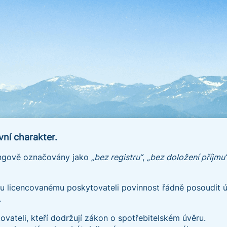
ní charakter.
tingově označovány jako
„bez registru“
,
„bez doložení příjmu
 licencovanému poskytovateli povinnost řádně posoudit úv
.
vateli, kteří dodržují zákon o spotřebitelském úvěru.