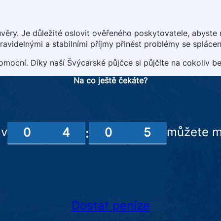
ěry. Je důležité oslovit ověřeného poskytovatele, abyste 
ravidelnými a stabilními příjmy přinést problémy se spláce
omocní. Díky naší Švýcarské půjčce si půjčíte na cokoliv be
Na co ještě čekáte?
 v
můžete m
0
4
0
5
:
Dostat peníze