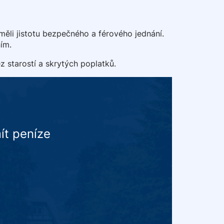
měli jistotu bezpečného a férového jednání.
ním.
z starostí a skrytých poplatků.
ít peníze