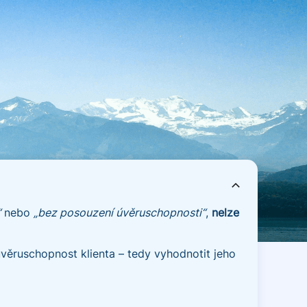
“
nebo
„bez posouzení úvěruschopnosti“
,
nelze
ěruschopnost klienta – tedy vyhodnotit jeho