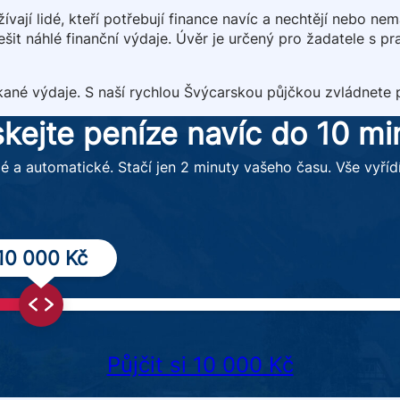
ívají lidé, kteří potřebují finance navíc a nechtějí nebo ne
šit náhlé finanční výdaje. Úvěr je určený pro žadatele s pra
ekané výdaje. S naší rychlou Švýcarskou půjčkou zvládnete
skejte peníze navíc do 10 mi
lé a automatické. Stačí jen 2 minuty vašeho času. Vše vyříd
10 000 Kč
Půjčit si 10 000 Kč