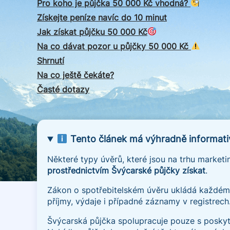
Pro koho je půjčka 50 000 Kč vhodná?
Získejte peníze navíc do 10 minut
Jak získat půjčku 50 000 Kč
Na co dávat pozor u půjčky 50 000 Kč
Shrnutí
Na co ještě čekáte?
Časté dotazy
Tento článek má výhradně informativ
Některé typy úvěrů, které jsou na trhu marke
prostřednictvím Švýcarské půjčky získat
.
Zákon o spotřebitelském úvěru ukládá každému
příjmy, výdaje i případné záznamy v registrech
Švýcarská půjčka spolupracuje pouze s poskyto