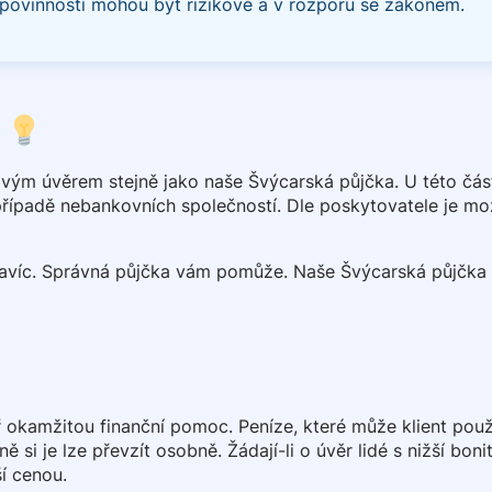
povinností mohou být rizikové a v rozporu se zákonem.
?
ovým úvěrem stejně jako naše Švýcarská půjčka. U této čás
případě nebankovních společností. Dle poskytovatele je možn
navíc. Správná půjčka vám pomůže. Naše Švýcarská půjčka 
okamžitou finanční pomoc. Peníze, které může klient použít
si je lze převzít osobně. Žádají-li o úvěr lidé s nižší boni
ší cenou.