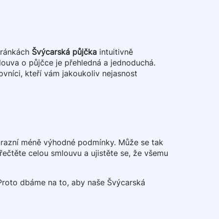
tránkách
Švýcarská půjčka
intuitivně
louva o půjčce je přehledná a jednoduchá.
vníci, kteří vám jakoukoliv nejasnost
zdůrazní méně výhodné podmínky. Může se tak
přečtěte celou smlouvu a ujistěte se, že všemu
 Proto dbáme na to, aby naše Švýcarská