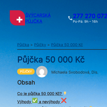
Přeskočit
na
obsah
ŠVÝCARSKÁ
277 270 07
PŮJČKA
Po-Pá: 9h – 16h
Půjčka
>
Půjčky
>
Půjčka 50 000 Kč
Půjčka 50 000 Kč
PŮJČKY
Michaela Svobodová, Dis.
Obsah
Co je půjčka 50 000 Kč?
Výhody
a nevýhody