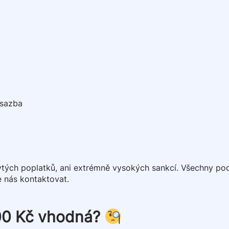
 sazba
rytých poplatků, ani extrémně vysokých sankcí. Všechny p
e nás kontaktovat.
000 Kč vhodná?