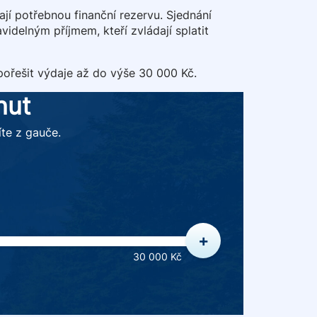
mají potřebnou finanční rezervu. Sjednání
videlným příjmem, kteří zvládají splatit
 pořešit výdaje až do výše 30 000 Kč.
nut
íte z gauče.
+
30 000 Kč