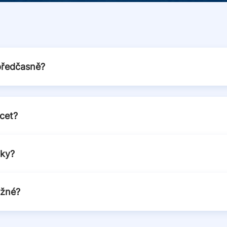
předčasně?
cet?
čky?
ožné?