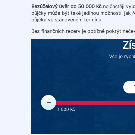
Bezúčelový úvěr do 50 000 Kč
nejčastěji využ
půjčky může být také jedinou možností, jak ře
půjčku ve stanoveném termínu.
Bez finančních rezerv je obtížné pokrýt neč
Zí
Vše je rych
–
1 000 Kč