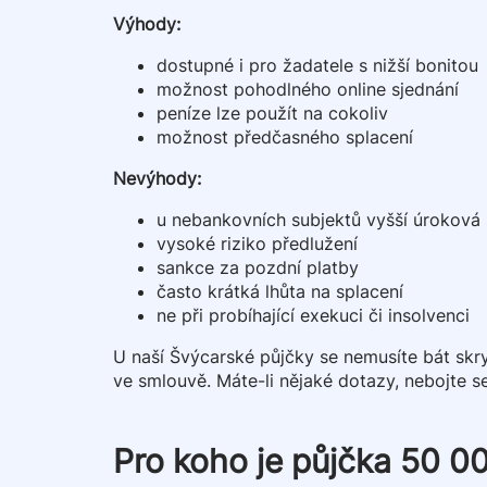
Výhody:
dostupné i pro žadatele s nižší bonitou
možnost pohodlného online sjednání
peníze lze použít na cokoliv
možnost předčasného splacení
Nevýhody:
u nebankovních subjektů vyšší úroková
vysoké riziko předlužení
sankce za pozdní platby
často krátká lhůta na splacení
ne při probíhající exekuci či insolvenci
U naší Švýcarské půjčky se nemusíte bát sk
ve smlouvě. Máte-li nějaké dotazy, nebojte s
Pro koho je půjčka 50 