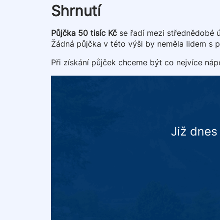
Shrnutí
Půjčka 50 tisíc Kč
se řadí mezi střednědobé úv
Žádná půjčka v této výši by neměla lidem s p
Při získání půjček chceme být co nejvíce náp
Již dnes