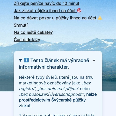
Získejte peníze navíc do 10 minut
Jak získat půjčku ihned na účet
Na co dávat pozor u půjčky ihned na účet
Shrnutí
Na co ještě čekáte?
Časté dotazy
Tento článek má výhradně
informativní charakter.
Některé typy úvěrů, které jsou na trhu
marketingově označovány jako
„bez
registru“
,
„bez doložení příjmu“
nebo
„bez posouzení úvěruschopnosti“
,
nelze
prostřednictvím Švýcarské půjčky
získat
.
Zákon o spotřebitelském úvěru ukládá