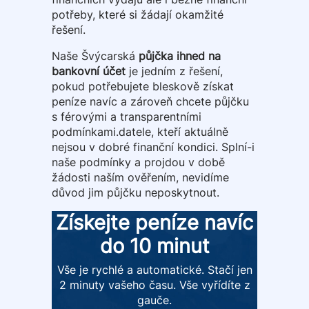
potřeby, které si žádají okamžité
řešení.
Naše Švýcarská
půjčka ihned na
bankovní účet
je jedním z řešení,
pokud potřebujete bleskově získat
peníze navíc a zároveň chcete půjčku
s férovými a transparentními
podmínkami.datele, kteří aktuálně
nejsou v dobré finanční kondici. Splní-i
naše podmínky a projdou v době
žádosti naším ověřením, nevidíme
důvod jim půjčku neposkytnout.
Získejte peníze navíc
do 10 minut
Vše je rychlé a automatické. Stačí jen
2 minuty vašeho času. Vše vyřídíte z
gauče.