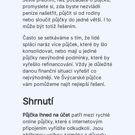
promyslete si, zda byste nezvládli
peníze našetřit, půjčit si od rodiny
nebo sloučit půjčky do jedné větší. I to
může být totiž řešením.
Často se setkáváme s tím, že lidé
splácí naráz více půjček, které by šlo
konsolidovat, nebo mají u jediné
půjčky nevýhodné podmínky, které by
vyřešilo refinancování. Vždy je důležité
danou finanční situaci vyřešit co
nejvýhodněji. Ve Švýcarské půjčce
vám pomůžeme najít nejlepší řešení.
Shrnutí
Půjčka ihned na účet
patří mezi rychlé
online půjčky, které s internetovým
připojením vyřídíte odkudkoli. Jsou
oblíbenou volbou zejména z důvodu