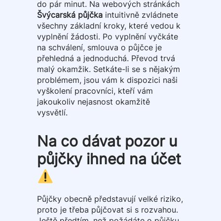
do pár minut. Na webových stránkách
Švýcarská půjčka
intuitivně zvládnete
všechny základní kroky, které vedou k
vyplnění žádosti. Po vyplnění vyčkáte
na schválení, smlouva o půjčce je
přehledná a jednoduchá. Převod trvá
malý okamžik. Setkáte-li se s nějakým
problémem, jsou vám k dispozici naši
vyškolení pracovníci, kteří vám
jakoukoliv nejasnost okamžitě
vysvětlí.
Na co dávat pozor u
půjčky ihned na účet
Půjčky obecně představují velké riziko,
proto je třeba půjčovat si s rozvahou.
Ještě předtím, než požádáte o půjčku,