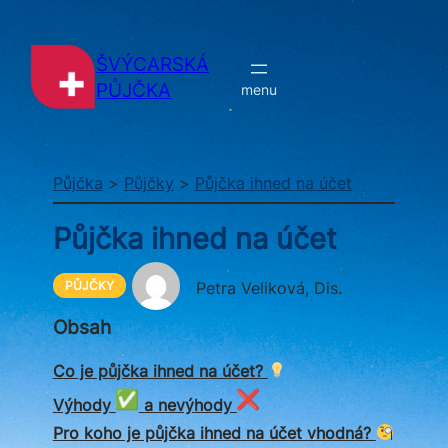
Přeskočit
na
obsah
ŠVÝCARSKÁ
PŮJČKA
Půjčka
>
Půjčky
>
Půjčka ihned na účet
Půjčka ihned na účet
PŮJČKY
Petra Veliková, Dis.
Obsah
Co je půjčka ihned na účet?
Výhody
a nevýhody
Pro koho je půjčka ihned na účet vhodná?