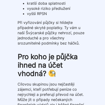
kratší doba splatnosti
vysoké riziko předlužení
vyšší RPSN
Při vyřizování půjčky si hlídejte
případné skryté poplatky. Ty vám u
naší Švýcarské půjčky nehrozí, pouze
jednoduché a pro všechny
srozumitelné podmínky bez háčků.
Pro koho je půjčka
ihned na účet
vhodná?
Cílovou skupinou jsou nejčastěji
zájemci, kteří potřebují peníze co
nejrychleji a preferují převod na účet.
Může jít o případy nečekaných
finančních výdajů ale i běžné finanční