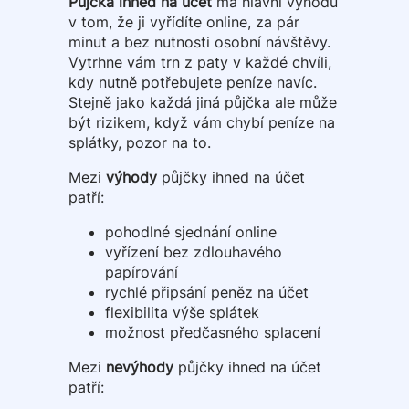
Půjčka ihned na účet
má hlavní výhodu
v tom, že ji vyřídíte online, za pár
minut a bez nutnosti osobní návštěvy.
Vytrhne vám trn z paty v každé chvíli,
kdy nutně potřebujete peníze navíc.
Stejně jako každá jiná půjčka ale může
být rizikem, když vám chybí peníze na
splátky, pozor na to.
Mezi
výhody
půjčky ihned na účet
patří:
pohodlné sjednání online
vyřízení bez zdlouhavého
papírování
rychlé připsání peněz na účet
flexibilita výše splátek
možnost předčasného splacení
Mezi
nevýhody
půjčky ihned na účet
patří: