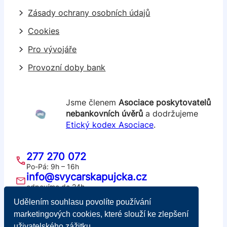
Zásady ochrany osobních údajů
Cookies
Pro vývojáře
Provozní doby bank
Jsme členem
Asociace poskytovatelů
nebankovních úvěrů
a dodržujeme
Etický kodex Asociace
.
277 270 072
Po-Pá: 9h – 16h
info@svycarskapujcka.cz
odpovíme do 24h
Švýcarská půjčka
Udělením souhlasu povolíte používání
Školská 689/20, 110 00 Praha 1
marketingových cookies, které slouží ke zlepšení
IČ: 05421721, DIČ: CZ05421721
uživatelského zážitku.