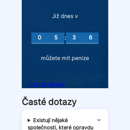
Již dnes v
0
5
3
6
:
můžete mít peníze
Dostat peníze
Časté dotazy
Existují nějaké
společnosti, které opravdu