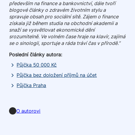
především na finance a bankovnictví, dále tvoří
blogové články o zdravém životním stylu a
spravuje obsah pro sociální sítě. Zájem o finance
získala již během studia na obchodní akademii a
snaží se vysvětlovat ekonomické dění
srozumitelně. Ve volném čase hraje na klavír, zajímá
se o sinologii, sportuje a ráda tráví čas v přírodě.”
Poslední články autora:
Půjčka 50 000 Kč
Půjčka bez doložení příjmů na účet
Půjčka Praha
LinkedIn
O autorovi