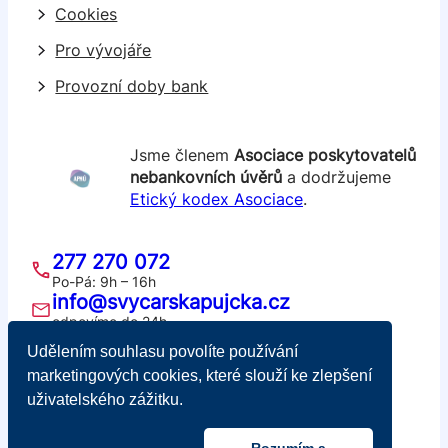
Cookies
Pro vývojáře
Provozní doby bank
Jsme členem
Asociace poskytovatelů
nebankovních úvěrů
a dodržujeme
Etický kodex Asociace
.
277 270 072
Po-Pá: 9h – 16h
info@svycarskapujcka.cz
odpovíme do 24h
Švýcarská půjčka
Udělením souhlasu povolíte používání
Školská 689/20, 110 00 Praha 1
marketingových cookies, které slouží ke zlepšení
IČ: 05421721, DIČ: CZ05421721
uživatelského zážitku.