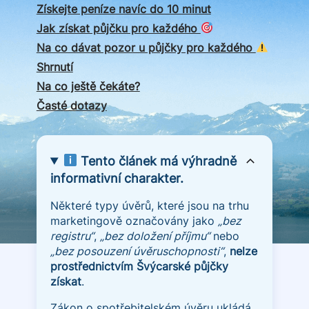
Získejte peníze navíc do 10 minut
Jak získat půjčku pro každého
Na co dávat pozor u půjčky pro každého
Shrnutí
Na co ještě čekáte?
Časté dotazy
Tento článek má výhradně
informativní charakter.
Některé typy úvěrů, které jsou na trhu
marketingově označovány jako
„bez
registru“
,
„bez doložení příjmu“
nebo
„bez posouzení úvěruschopnosti“
,
nelze
prostřednictvím Švýcarské půjčky
získat
.
Zákon o spotřebitelském úvěru ukládá