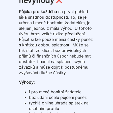
nevýhody
Půjčka pro každého
na první pohled
láká snadnou dostupností. To, že je
určena i méně bonitním žadatelům, je
ale jen jednou z mála výhod. U tohoto
úvěru hrozí velké riziko předlužení.
Půjčit si lze pouze menší částky peněz
s krátkou dobou splatnosti. Může se
tak stát, že klient bez pravidelných
příjmů či finančních úspor nebude mít
dostatek financí na splacení svých
závazků a může dojít k postupnému
zvyšování dlužné částky.
Výhody:
i pro méně bonitní žadatele
bez udání účelu půjčení peněz
rychlá online úhrada splátek na
osobním profilu