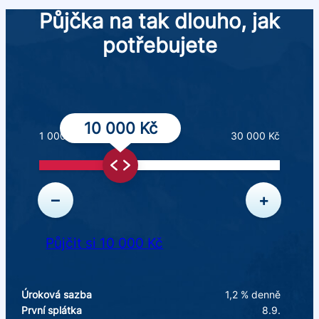
Půjčka na tak dlouho, jak
potřebujete
10 000 Kč
1 000 Kč
30 000 Kč
–
+
Půjčit si 10 000 Kč
Úroková sazba
1,2 % denně
První splátka
8.9.