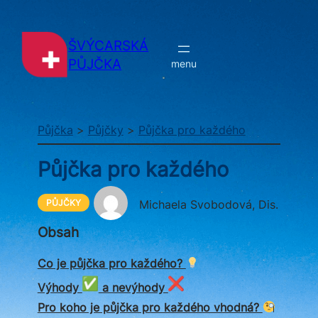
Přeskočit
na
obsah
ŠVÝCARSKÁ
PŮJČKA
Půjčka
>
Půjčky
>
Půjčka pro každého
Půjčka pro každého
PŮJČKY
Michaela Svobodová, Dis.
Obsah
Co je půjčka pro každého?
Výhody
a nevýhody
Pro koho je půjčka pro každého vhodná?