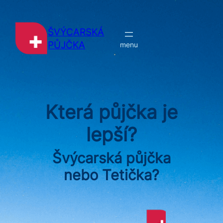
Přeskočit
na
obsah
ŠVÝCARSKÁ
PŮJČKA
Která půjčka je
lepší?
Švýcarská půjčka
nebo Tetička?