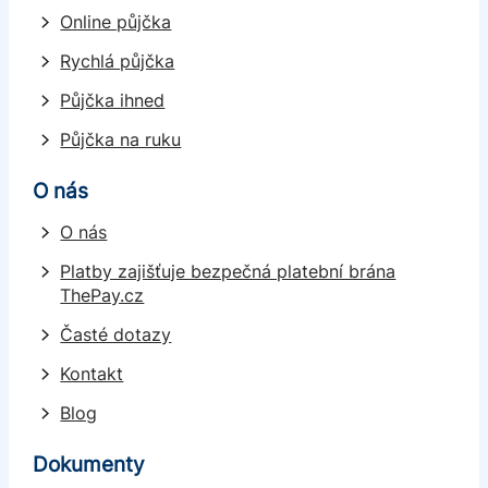
Online půjčka
Rychlá půjčka
Půjčka ihned
Půjčka na ruku
O nás
O nás
Platby zajišťuje bezpečná platební brána
ThePay.cz
Časté dotazy
Kontakt
Blog
Dokumenty