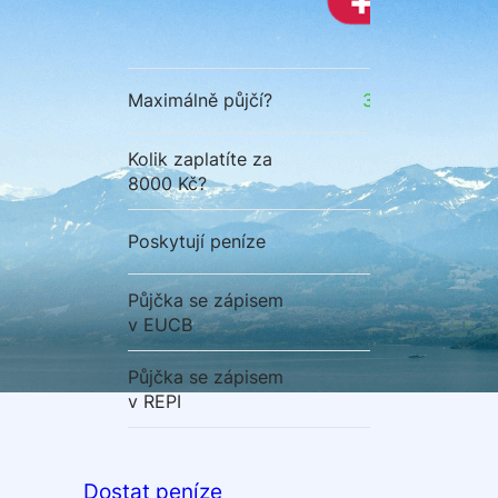
Maximálně půjčí?
30 000 Kč
Kolik zaplatíte za
2880 Kč
8000 Kč?
Poskytují peníze
Půjčka se zápisem
v EUCB
Půjčka se zápisem
v REPI
Dostat peníze