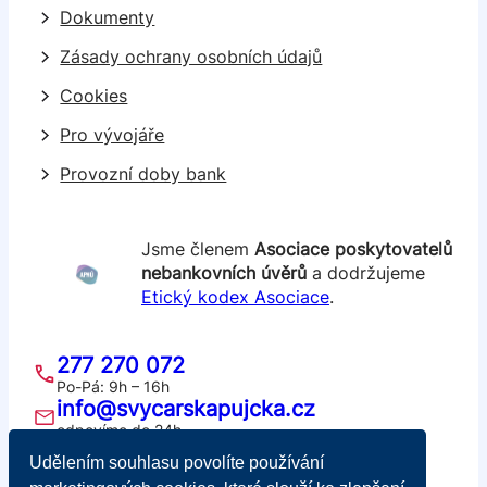
Dokumenty
Zásady ochrany osobních údajů
Cookies
Pro vývojáře
Provozní doby bank
Jsme členem
Asociace poskytovatelů
nebankovních úvěrů
a dodržujeme
Etický kodex Asociace
.
277 270 072
Po-Pá: 9h – 16h
info@svycarskapujcka.cz
odpovíme do 24h
Švýcarská půjčka
Udělením souhlasu povolíte používání
Školská 689/20, 110 00 Praha 1