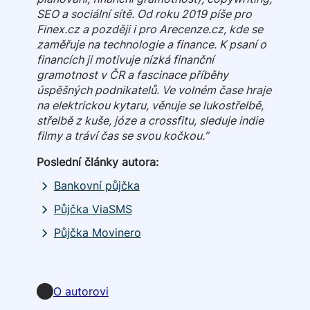
SEO a sociální sítě. Od roku 2019 píše pro
Finex.cz a později i pro Arecenze.cz, kde se
zaměřuje na technologie a finance. K psaní o
financích ji motivuje nízká finanční
gramotnost v ČR a fascinace příběhy
úspěšných podnikatelů. Ve volném čase hraje
na elektrickou kytaru, věnuje se lukostřelbě,
střelbě z kuše, józe a crossfitu, sleduje indie
filmy a tráví čas se svou kočkou.”
Poslední články autora:
Bankovní půjčka
Půjčka ViaSMS
Půjčka Movinero
LinkedIn
O autorovi