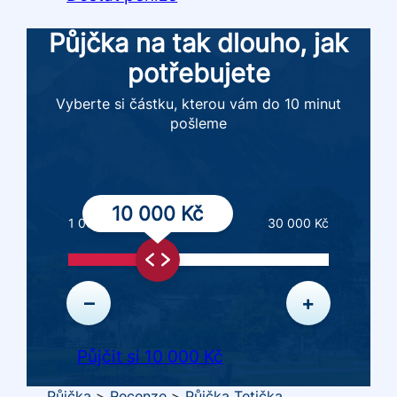
Půjčka na tak dlouho, jak
potřebujete
Vyberte si částku, kterou vám do 10 minut
pošleme
10 000 Kč
1 000 Kč
30 000 Kč
–
+
Půjčit si 10 000 Kč
Půjčka
>
Recenze
>
Půjčka Tetička