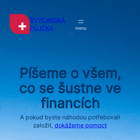
Přeskočit
na
obsah
ŠVÝCARSKÁ
PŮJČKA
Píšeme o všem,
co se šustne ve
financích
A pokud byste náhodou potřebovali
založit,
dokážeme pomoct