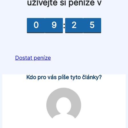
užívejte si peníze v
0
9
2
5
:
Dostat peníze
Kdo pro vás píše tyto články?