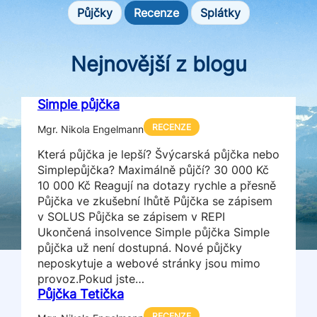
Půjčky
Recenze
Splátky
Nejnovější z blogu
Simple půjčka
RECENZE
Mgr. Nikola Engelmann
Která půjčka je lepší? Švýcarská půjčka nebo
Simplepůjčka? Maximálně půjčí? 30 000 Kč
10 000 Kč Reagují na dotazy rychle a přesně
Půjčka ve zkušební lhůtě Půjčka se zápisem
v SOLUS Půjčka se zápisem v REPI
Ukončená insolvence Simple půjčka Simple
půjčka už není dostupná. Nové půjčky
neposkytuje a webové stránky jsou mimo
provoz.Pokud jste…
Půjčka Tetička
RECENZE