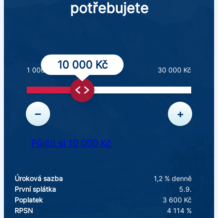
potřebujete
10 000 Kč
1 000 Kč
30 000 Kč
–
+
Půjčit si 10 000 Kč
Úroková sazba
1,2 % denně
První splátka
5.9.
Poplatek
3 600 Kč
RPSN
4 114 %