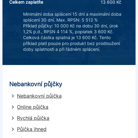
Celkem zaplatíte
13 600 Kč
Minimální doba splácení 15 dní a maximální doba
splácení 30 dní. Max. RPSN: 5 512 %
Příklad půjčky: 10 000 Kč na dobu 30 dní, úrok
1,2% p.d., RPSN 4 114 %, poplatek 3 600 Kč.
Celková částka splatná je 13 600 Kč. Tento
příklad platí pouze pro produkt bez prodloužení
doby splatnosti a při řádném splácení.
Nebankovní půjčky
Nebankovní půjčka
Online půjčka
Rychlá půjčka
Půjčka ihned