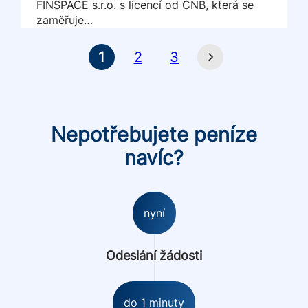
FINSPACE s.r.o. s licencí od ČNB, která se
zaměřuje…
1
2
3
Nepotřebujete peníze
navíc?
nyní
Odeslání žádosti
do 1 minuty