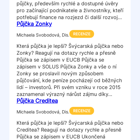
půjčky, především rychlé a dostupné úvěry
pro začínající podnikatele a živnostníky, kteří
potřebují finance na rozjezd či další rozvoj…
Půjčka Zonky
RECENZE
Michaela Svobodová, Dis.
Která půjčka je lepší? Švýcarská půjčka nebo
Zonky? Reagují na dotazy rychle a přesně
Půjčka se zápisem v EUCB Půjčka se
zápisem v SOLUS Půjčka Zonky a vše o ní
Zonky se proslavil novým způsobem
půjčování, kde peníze pocházejí od běžných
lidí – investorů. Při svém vzniku v roce 2015
zaznamenal výrazný nárůst zájmu díky…
Půjčka Creditea
RECENZE
Michaela Svobodová, Dis.
Která půjčka je lepší? Švýcarská půjčka nebo
Creditea? Reagují na dotazy rychle a přesně
Půjčka se zápisem v EUCB Ukončená