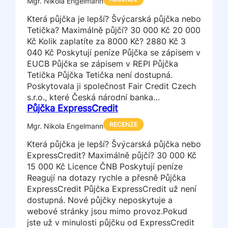
Mgr. Nikola Engelmann
Která půjčka je lepší? Švýcarská půjčka nebo
Tetička? Maximálně půjčí? 30 000 Kč 20 000
Kč Kolik zaplatíte za 8000 Kč? 2880 Kč 3
040 Kč Poskytují peníze Půjčka se zápisem v
EUCB Půjčka se zápisem v REPI Půjčka
Tetička Půjčka Tetička není dostupná.
Poskytovala ji společnost Fair Credit Czech
s.r.o., které Česká národní banka…
Půjčka ExpressCredit
RECENZE
Mgr. Nikola Engelmann
Která půjčka je lepší? Švýcarská půjčka nebo
ExpressCredit? Maximálně půjčí? 30 000 Kč
15 000 Kč Licence ČNB Poskytují peníze
Reagují na dotazy rychle a přesně Půjčka
ExpressCredit Půjčka ExpressCredit už není
dostupná. Nové půjčky neposkytuje a
webové stránky jsou mimo provoz.Pokud
jste už v minulosti půjčku od ExpressCredit