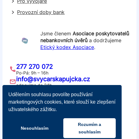
Pro vývojáře
Provozní doby bank
Jsme členem
Asociace poskytovatelů
nebankovních úvěrů
a dodržujeme
Etický kodex Asociace
.
277 270 072
Po-Pá: 9h – 16h
info@svycarskapujcka.cz
odpovíme do 24h
Švýcarská půjčka
Udělením souhlasu povolíte používání
Školská 689/20, 110 00 Praha 1
marketingových cookies, které slouží ke zlepšení
IČ: 05421721, DIČ: CZ05421721
uživatelského zážitku.
Rozumím a
Nesouhlasím
ŠVÝCARSKÁ
souhlasím
PŮJČKA