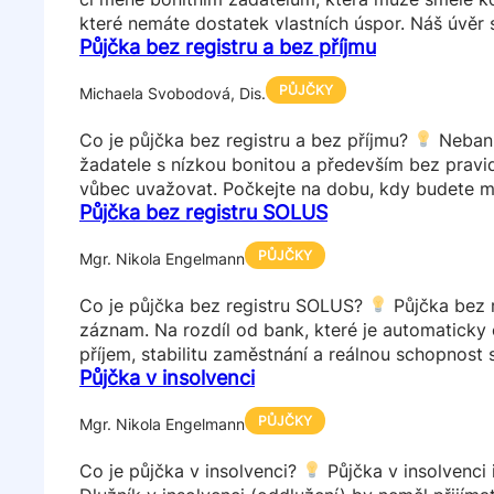
které nemáte dostatek vlastních úspor. Náš úvěr
Půjčka bez registru a bez příjmu
PŮJČKY
Michaela Svobodová, Dis.
Co je půjčka bez registru a bez příjmu?
Nebank
žadatele s nízkou bonitou a především bez pravi
vůbec uvažovat. Počkejte na dobu, kdy budete m
Půjčka bez registru SOLUS
PŮJČKY
Mgr. Nikola Engelmann
Co je půjčka bez registru SOLUS?
Půjčka bez r
záznam. Na rozdíl od bank, které je automaticky 
příjem, stabilitu zaměstnání a reálnou schopnost
Půjčka v insolvenci
PŮJČKY
Mgr. Nikola Engelmann
Co je půjčka v insolvenci?
Půjčka v insolvenci 