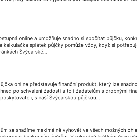
stupná online a umožňuje snadno si spočítat půjčku, konkré
 kalkulačka splátek půjčky pomůže vždy, když si potřebujet
stránkách Švýcarské…
jčka online představuje finanční produkt, který lze snadno
ihned po schválení žádosti a to i žadatelům s drobnými fina
poskytovateli, s naší Švýcarskou půjčkou…
tům se snažíme maximálně vyhovět ve všech možných ohled
onkurovat bankovním úvěrům. V rekordně krátkém čase vám