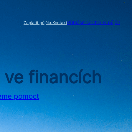
Přihlásit se
Chci si půjčit
Zaplatit půjčku
Kontakt
 ve financích
eme pomoct