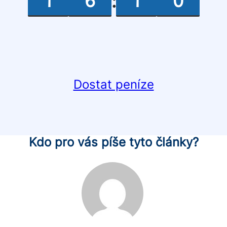
1
6
1
0
:
Dostat peníze
Kdo pro vás píše tyto články?