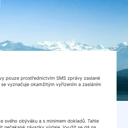
ěvy pouze prostřednictvím SMS zprávy zaslané
ě se vyznačuje okamžitým vyřízením a zasláním
e ze svého obýváku a s minimem dokladů. Tahle
t nečekané závazky výdaje. Využít se dá na