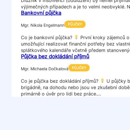
Dlužník v insolvenci (oddlužení) by neměl přijím
výjimečných případech a je to velmi neobvyklé. 
Bankovní půjčka
PŮJČKY
Mgr. Nikola Engelmann
Co je bankovní půjčka?
První kroky zájemců o 
umožňující realizovat finanční potřeby bez vlast
splátkového kalendáře včetně předem stanovený
Půjčka bez dokládání příjmů
PŮJČKY
Mgr. Michaela Dočkalová
Co je půjčka bez dokládání příjmů?
U půjčky b
brigádně, na dohodu nebo jsou ve zkušební době,
primárně o úvěr pro lidi bez práce.…