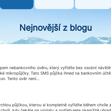
Nejnovější z blogu
pem nebankovního úvěru, který vyřídíte bez osobní návšt
také mikropůjčky. Tato SMS půjčka ihned na bankovním účt
run. Tento úvěr není…
rychlou půjčkou, kterou si kompletně vyřídíte během chvíl
íli, kdy čekáte na výplatu a potřebujete okamžitě uhradi