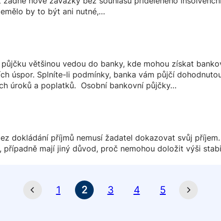
at žádné nové závazky bez souhlasu přiděleného insolvenčn
Nemělo by to být ani nutné,…
půjčku většinou vedou do banky, kde mohou získat bankovní
ních úspor. Splníte-li podmínky, banka vám půjčí dohodnutou
ch úroků a poplatků. Osobní bankovní půjčky…
ez dokládání příjmů nemusí žadatel dokazovat svůj příjem. 
 případně mají jiný důvod, proč nemohou doložit výši stabi
1
2
3
4
5