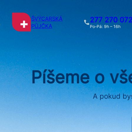
Přeskočit
na
obsah
ŠVÝCARSKÁ
277 270 07
PŮJČKA
Po-Pá: 9h – 16h
Píšeme o vše
A pokud bys