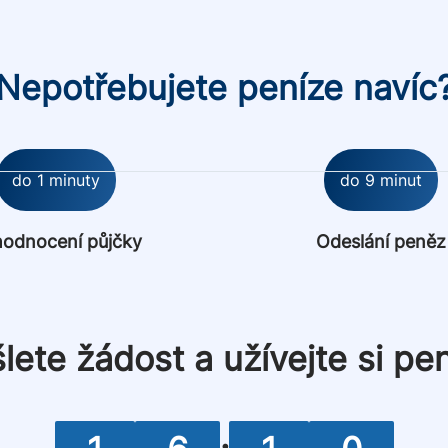
Nepotřebujete peníze navíc
do 1 minuty
do 9 minut
odnocení půjčky
Odeslání peněz
lete žádost a užívejte si pen