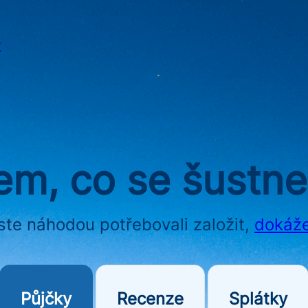
2
m, co se šustne
te náhodou potřebovali založit,
dokáž
Půjčky
Recenze
Splátky