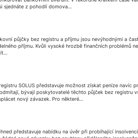
 si sjednáte z pohodlí domova…
ovní půjčky bez registru a příjmu jsou nevýhodnými a čast
delného příjmu. Kvůli vysoké hrozbě finančních problémů 
ít…
egistru SOLUS představuje možnost získat peníze navíc pro 
odmítají, bývají poskytovatelé těchto půjček bez registru 
 splácet nový závazek. Pro některé…
ihned představuje nabídku na úvěr při probíhající insolvenc