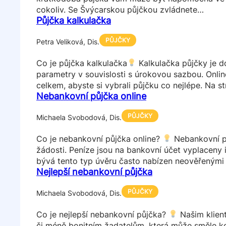
cokoliv. Se Švýcarskou půjčkou zvládnete…
Půjčka kalkulačka
PŮJČKY
Petra Veliková, Dis.
Co je půjčka kalkulačka
Kalkulačka půjčky je do
parametry v souvislosti s úrokovou sazbou. Online
celkem, abyste si vybrali půjčku co nejlépe. Na 
Nebankovní půjčka online
PŮJČKY
Michaela Svobodová, Dis.
Co je nebankovní půjčka online?
Nebankovní pů
žádosti. Peníze jsou na bankovní účet vyplaceny 
bývá tento typ úvěru často nabízen neověřenými 
Nejlepší nebankovní půjčka
PŮJČKY
Michaela Svobodová, Dis.
Co je nejlepší nebankovní půjčka?
Našim klien
či méně bonitním žadatelům, která může směle k