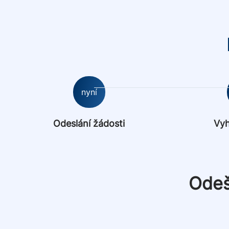
nyní
Odeslání žádosti
Vyh
Odeš