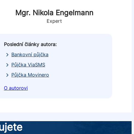
Mgr. Nikola Engelmann
Expert
Poslední články autora:
Pos
Bankovní půjčka
Půjčka ViaSMS
Půjčka Movinero
O autorovi
O a
ujete