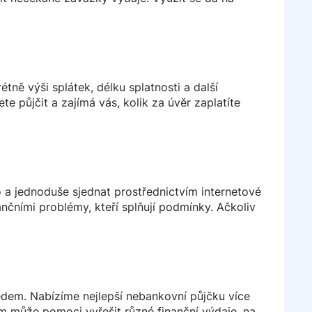
tně výši splátek, délku splatnosti a další
e půjčit a zajímá vás, kolik za úvěr zaplatíte
 a jednoduše sjednat prostřednictvím internetové
nčními problémy, kteří splňují podmínky. Ačkoliv
em. Nabízíme nejlepší nebankovní půjčku více
 může pomoci vyřešit různé finanční výdaje, na