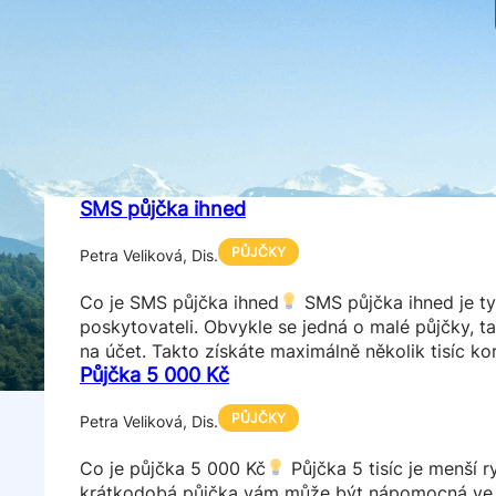
SMS půjčka ihned
PŮJČKY
Petra Veliková, Dis.
Co je SMS půjčka ihned
SMS půjčka ihned je ty
poskytovateli. Obvykle se jedná o malé půjčky, 
na účet. Takto získáte maximálně několik tisíc ko
Půjčka 5 000 Kč
PŮJČKY
Petra Veliková, Dis.
Co je půjčka 5 000 Kč
Půjčka 5 tisíc je menší 
krátkodobá půjčka vám může být nápomocná ve chv